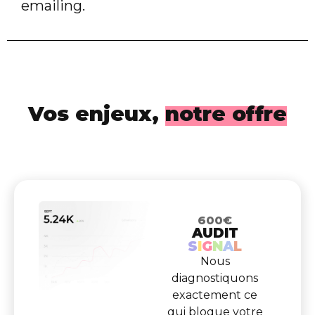
emailing.
Vos enjeux,
notre offre
600€
AUDIT
S
I
G
N
A
L
Nous
diagnostiquons
exactement ce
qui bloque votre