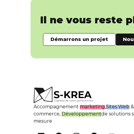
Il ne vous reste 
Démarrons un projet
Nou
Accompagnement
marketing
,
Sites Web
&
commerce,
Développement
de solutions 
mesure