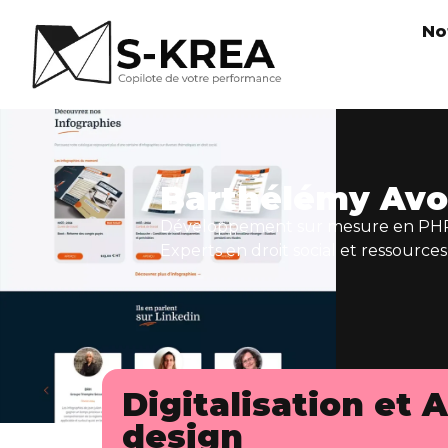
No
Barthélémy Avo
Développement sur mesure en PHP 
Experts en droit social et ressource
Digitalisation et
design